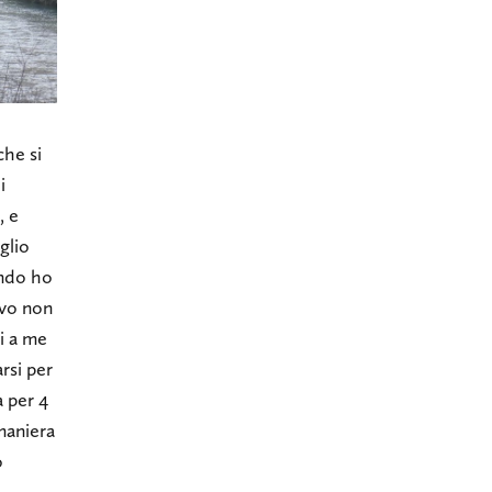
che si
i
, e
glio
ando ho
evo non
i a me
arsi per
a per 4
 maniera
o