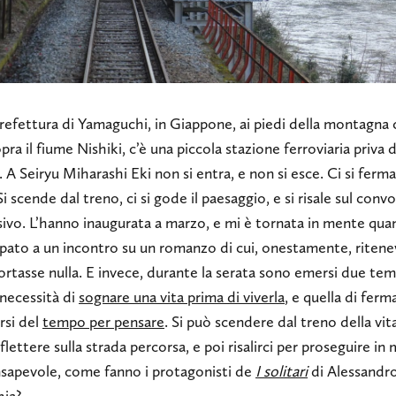
refettura di Yamaguchi, in Giappone, ai piedi della montagna 
pra il fiume Nishiki, c’è una piccola stazione ferroviaria priva d
. A Seiryu Miharashi Eki non si entra, e non si esce. Ci si ferma
Si scende dal treno, ci si gode il paesaggio, e si risale sul convo
sivo. L’hanno inaugurata a marzo, e mi è tornata in mente qu
ipato a un incontro su un romanzo di cui, onestamente, riten
rtasse nulla. E invece, durante la serata sono emersi due tem
a necessità di
sognare una vita prima di viverla
, e quella di ferm
rsi del
tempo per pensare
. Si può scendere dal treno della vit
iflettere sulla strada percorsa, e poi risalirci per proseguire in
nsapevole, come fanno i protagonisti de
I solitari
di Alessandr