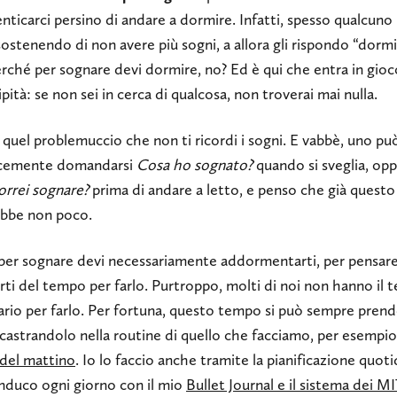
nticarci persino di andare a dormire. Infatti, spesso qualcuno
sostenendo di non avere più sogni, a allora gli rispondo “dormi
erché per sognare devi dormire, no? Ed è qui che entra in gioc
pità: se non sei in cerca di qualcosa, non troverai mai nulla.
 quel problemuccio che non ti ricordi i sogni. E vabbè, uno p
cemente domandarsi
Cosa ho sognato?
quando si sveglia, op
orrei sognare?
prima di andare a letto, e penso che già questo
ebbe non poco.
er sognare devi necessariamente addormentarti, per pensare
ti del tempo per farlo. Purtroppo, molti di noi non hanno il
rio per farlo. Per fortuna, questo tempo si può sempre prend
ncastrandolo nella routine di quello che facciamo, per esempio
 del mattino
. Io lo faccio anche tramite la pianificazione quot
nduco ogni giorno con il mio
Bullet Journal e il sistema dei M