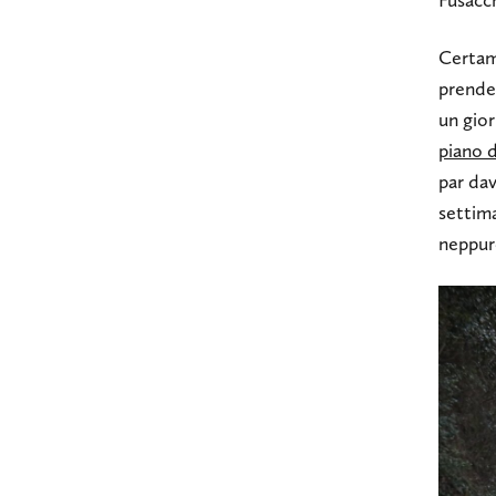
Fusacc
Certam
prende
un gior
piano d
par da
settima
neppur