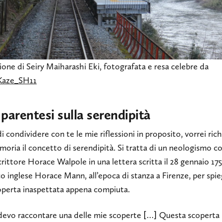
ione di Seiry Maiharashi Eki, fotografata e resa celebre da
Kaze_SH11
parentesi sulla serendipità
i condividere con te le mie riflessioni in proposito, vorrei ric
moria il concetto di serendipità. Si tratta di un neologismo c
crittore Horace Walpole in una lettera scritta il 28 gennaio 17
co inglese Horace Mann, all’epoca di stanza a Firenze, per spi
operta inaspettata appena compiuta.
devo raccontare una delle mie scoperte […] Questa scoperta 