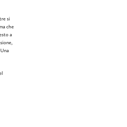
re si
ema che
esto a
nsione,
. Una
el