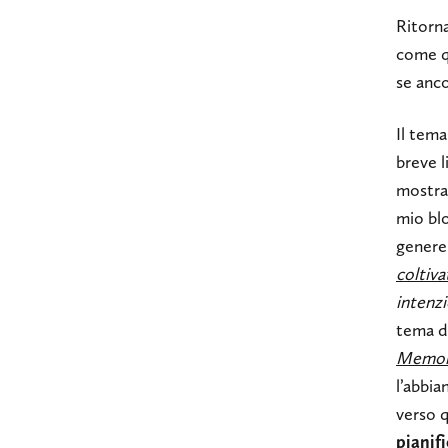
Ritorna
come qu
se anco
Il tema
breve l
mostrat
mio blo
genere 
coltiva
intenz
tema de
Memor
l’abbia
verso 
pianif