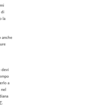
 mi
 di
o la
uò anche
pure
 devi
 tempo
erlo a
 nel
idiana
IT
.