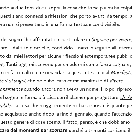
ndo ai due temi di cui sopra, la cosa che forse più mi ha colpi
esti siano connessi a riflessioni che porto avanti da tempo,
ra non si presentano in una forma testuale condivisibile.
 del sogno l’ho affrontato in particolare in
Sognare per vivere
ibro – dal titolo orribile, condivido – nato in seguito all’intere
o dai miei lettori per alcune riflessioni estemporanee pubblic
g. Tanti oggi mi scrivono per chiedermi come fare a sognare, 
non faccio altro che rimandarli a questo testo, o al
Manifesto
tori di sogni
, che ho pubblicato come manifesto di
Vivere
ionalmente
quando ancora non aveva un nome. Ho poi ripreso 
l sogno in forma più laica con il planner per progettare
Un A
abile
. La cosa che maggiormente mi ha sorpreso, è quante p
no acquistato anche dopo la fine di gennaio, quando l’attenzi
questo genere di cose scema. Il fatto, penso, è che dobbiamo
icare dei momenti per sognare
perché altrimenti corriamo il 