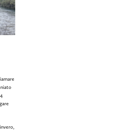
hiamare
oniato
54
egare
invero,