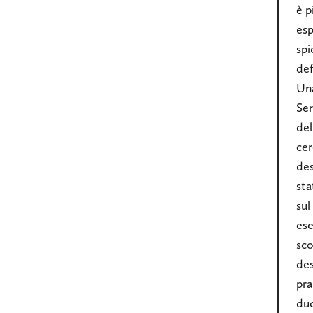
è p
esp
spi
def
Una
Se
del
cer
des
sta
sul
ese
sco
des
pra
duc