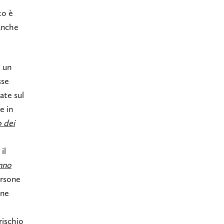
to è
 anche
, un
sse
ate sul
e in
 dei
il
nno
ersone
one
rischio