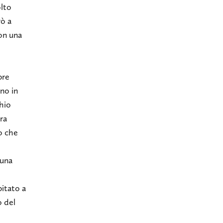
olto
rò a
on una
pre
ano in
chio
ra
io che
suna
pitato a
o del