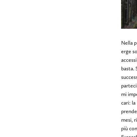
Nella p
erge so
accessi
basta. 
succes
partec
mi impo
cari: l
prende
mesi, r
più co