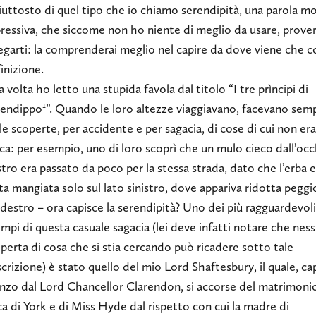
iuttosto di quel tipo che io chiamo serendipità, una parola m
ressiva, che siccome non ho niente di meglio da usare, prove
egarti: la comprenderai meglio nel capire da dove viene che c
inizione.
 volta ho letto una stupida favola dal titolo “I tre prìncipi di
1
rendippo
”. Quando le loro altezze viaggiavano, facevano sem
le scoperte, per accidente e per sagacia, di cose di cui non er
ca: per esempio, uno di loro scoprì che un mulo cieco dall’oc
tro era passato da poco per la stessa strada, dato che l’erba e
ta mangiata solo sul lato sinistro, dove appariva ridotta pegg
 destro – ora capisce la serendipità? Uno dei più ragguardevoli
mpi di questa casuale sagacia (lei deve infatti notare che nes
perta di cosa che si stia cercando può ricadere sotto tale
crizione) è stato quello del mio Lord Shaftesbury, il quale, ca
nzo dal Lord Chancellor Clarendon, si accorse del matrimoni
a di York e di Miss Hyde dal rispetto con cui la madre di