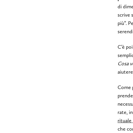
di dime
scrive 
più”. P
serendi
C’è poi
sempli
Cosa v
aiuter
Come p
prender
necessa
rate, i
rituale
che co