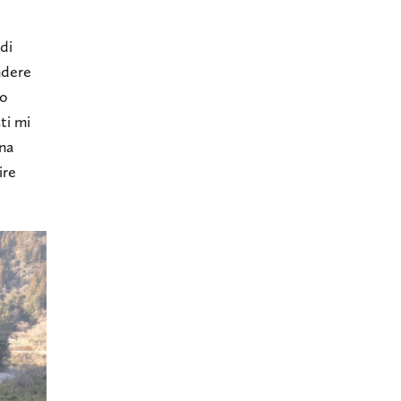
di
ndere
io
ti mi
na
ire