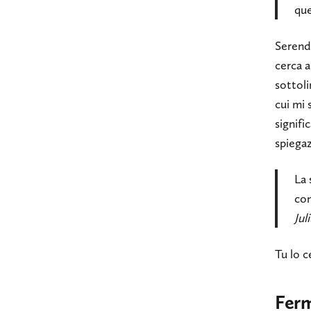
que
Serendi
cerca a
sottoli
cui mi 
signifi
spiegaz
La 
con
Jul
Tu lo c
Ferm