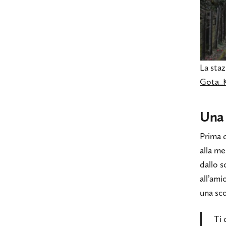
La staz
Gota_
Una 
Prima d
alla me
dallo s
all’ami
una sc
Ti 