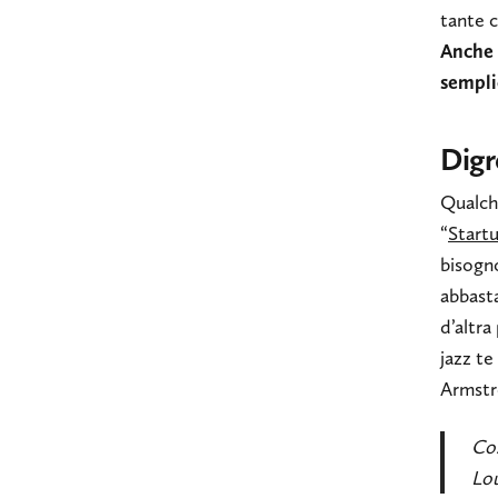
tante c
Anche 
sempli
Digr
Qualche
“
Startu
bisogno
abbasta
d’altra
jazz te
Armstr
Cos
Lo