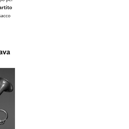
artito
 sacco
nava