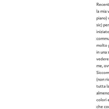
Recent
la mia 
piano) 
sic) pe
iniziat
commun
molto 
in una 
vedere.
me, ovv
Siccome
(non r
tutta l
almeno 
colori 
che com