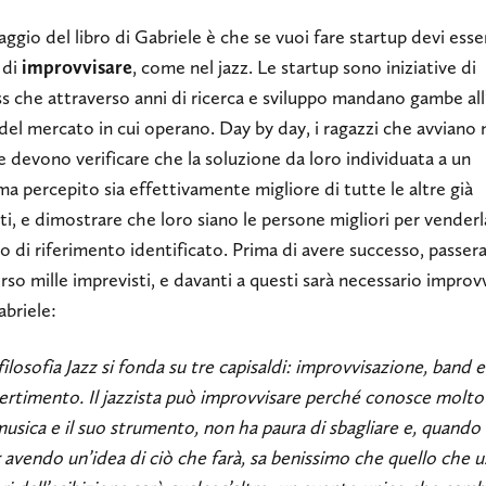
aggio del libro di Gabriele è che se vuoi fare startup devi esse
 di
improvvisare
, come nel jazz. Le startup sono iniziative di
s che attraverso anni di ricerca e sviluppo mandano gambe all’
del mercato in cui operano. Day by day, i ragazzi che avviano
 devono verificare che la soluzione da loro individuata a un
a percepito sia effettivamente migliore di tutte le altre già
ti, e dimostrare che loro siano le persone migliori per venderl
 di riferimento identificato. Prima di avere successo, passer
rso mille imprevisti, e davanti a questi sarà necessario improvv
briele:
filosofia Jazz si fonda su tre capisaldi: improvvisazione, band e
ertimento. Il jazzista può improvvisare perché conosce molt
musica e il suo strumento, non ha paura di sbagliare e, quando i
 avendo un’idea di ciò che farà, sa benissimo che quello che u