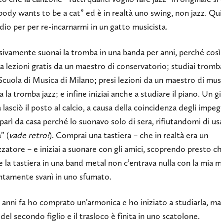
ody wants to be a cat” ed è in realtà uno swing, non jazz. Qu
dio per per re-incarnarmi in un gatto musicista.
sivamente suonai la tromba in una banda per anni, perché cos
 a lezioni gratis da un maestro di conservatorio; studiai tromba
Scuola di Musica di Milano; presi lezioni da un maestro di mu
 la tromba jazz; e infine iniziai anche a studiare il piano. Un g
lasciò il posto al calcio, a causa della coincidenza degli impegn
parì da casa perché lo suonavo solo di sera, rifiutandomi di us
” (
vade retro!
). Comprai una tastiera – che in realtà era un
zzatore – e iniziai a suonare con gli amici, scoprendo presto c
 la tastiera in una band metal non c’entrava nulla con la mia m
ntamente svanì in uno sfumato.
 anni fa ho comprato un’armonica e ho iniziato a studiarla, m
o del secondo figlio e il trasloco è finita in uno scatolone.