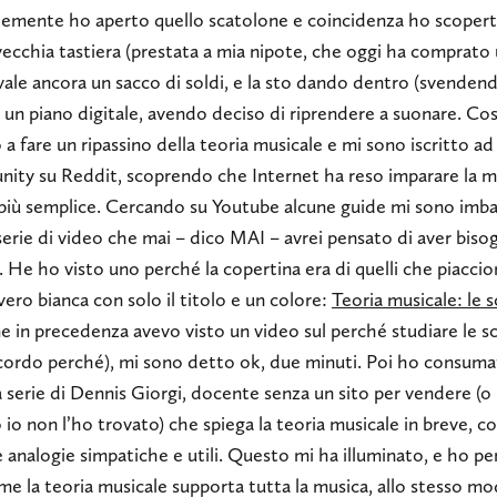
emente ho aperto quello scatolone e coincidenza ho scoper
vecchia tastiera (prestata a mia nipote, che oggi ha comprato
vale ancora un sacco di soldi, e la sto dando dentro (svendend
r un piano digitale, avendo deciso di riprendere a suonare. Co
o a fare un ripassino della teoria musicale e mi sono iscritto ad
ity su Reddit, scoprendo che Internet ha reso imparare la m
più semplice. Cercando su Youtube alcune guide mi sono imb
serie di video che mai – dico MAI – avrei pensato di aver biso
 He ho visto uno perché la copertina era di quelli che piaccio
ero bianca con solo il titolo e un colore:
Teoria musicale: le s
 in precedenza avevo visto un video sul perché studiare le sc
icordo perché), mi sono detto ok, due minuti. Poi ho consum
a serie di Dennis Giorgi, docente senza un sito per vendere (o
io non l’ho trovato) che spiega la teoria musicale in breve, c
e analogie simpatiche e utili. Questo mi ha illuminato, e ho p
e la teoria musicale supporta tutta la musica, allo stesso mo