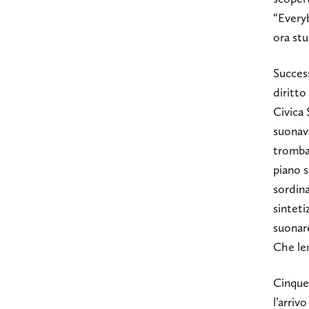
“Everyb
ora stu
Succes
diritto
Civica 
suonava
tromba 
piano s
sordina
sinteti
suonare
Che le
Cinque
l’arriv