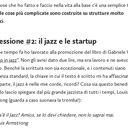
ose che ho fatto e faccio nella vita alla base c’é una semplice 
le cose più complicate sono costruite su strutture molto
ci
.
essione #2: il jazz e le startup
 tempo fa ho lavorato alla promozione del libro di Gabriele V
p in jazz
”. Non gli avrei dato due lire, ma era lavoro e ne avev
. Benché la scrittura non sia eccezionale, e i contenuti siano
nza standard, la chiave in cui il testo è scritto mi ha affascina
 parte, il jazz è nelle mie corde, ricordi? Cosa sia questo bene
 lo lascio spiegare dal più grande jazzista di tutti i tempi, Louis
ong (guarda a caso suonava la tromba!):
’è il Jazz? Amico, se lo devi chiedere, non lo saprai mai
.
uis Armstrong