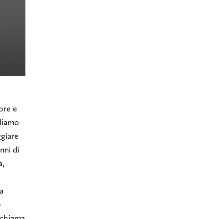
ore e
liamo
giare
nni di
a,
 a
o
i chiama