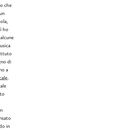
to che
 un
ola,
sì ho
 alcune
usica
attuto
gno di
no a
cale
.
ale
ato
on
ensato
do in