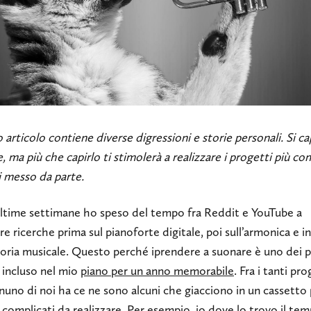
articolo contiene diverse digressioni e storie personali. Si ca
ne, ma più che capirlo ti stimolerà a realizzare i progetti più co
i messo da parte.
ultime settimane ho speso del tempo fra Reddit e YouTube a
e ricerche prima sul pianoforte digitale, poi sull’armonica e in
eoria musicale. Questo perché iprendere a suonare è uno dei 
 incluso nel mio
piano per un anno memorabile
. Fra i tanti pro
uno di noi ha ce ne sono alcuni che giacciono in un cassetto
complicati da realizzare. Per esempio, io dove lo trovo il te