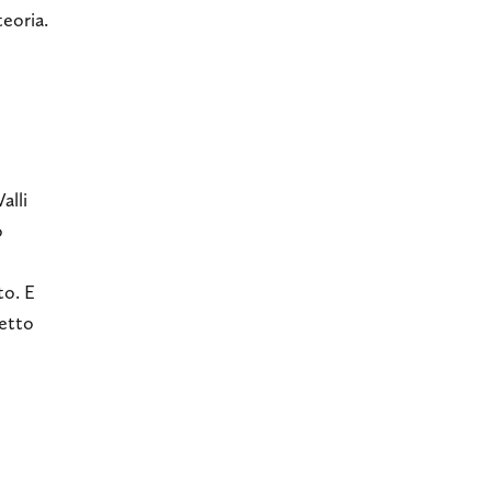
teoria.
alli
o
to. E
detto