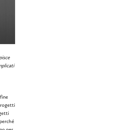
pisce
mplicati
fine
progetti
getti
 perché
mpo per