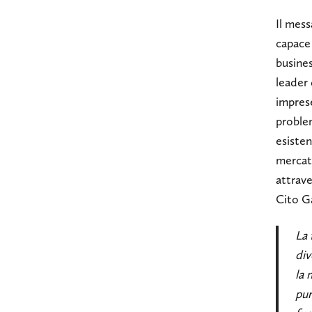
Il mess
capace
busines
leader 
imprese
problem
esisten
mercato
attrave
Cito Ga
La 
div
la 
pur