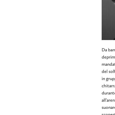
Da bam
deprime
mandat
del so
in grup
chitarr
durante
all’are
suonar
scopert