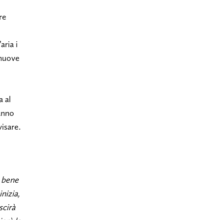
re
aria i
 nuove
a al
anno
isare.
o bene
nizia,
scirà