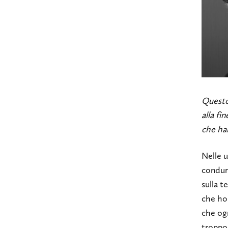
Questo 
alla fi
che ha
Nelle 
condurr
sulla t
che ho
che ogn
troppo 