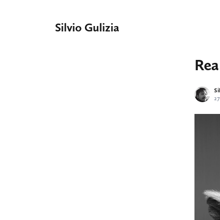
Silvio Gulizia
Real
Si
2