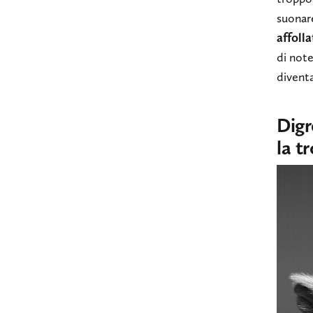
suonar
affoll
di note
diventa
Digr
la t