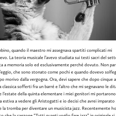
bino, quando il maestro mi assegnava spartiti complicati mi
vo. La teoria musicale l’avevo studiata sui testi sacri del sett
a a memoria solo ed esclusivamente perché dovuto. Non par
lfeggio, che sono stonato come pochi e quando dovevo solfeg
po morivo dalla vergogna. Ora, devi sapere che dopo cinque a
a classica sofferti fra un barré e l’altro che mi segnavano le dit
 l’estate della quinta elementare i miei genitori mi portarono
na estiva a vedere gli Aristogatti e io decisi che avrei imparato
e la tromba per diventare un musicista jazz. Recentemente h
o che la canzone “Tutti quanti voglio fare jazz” in originale s