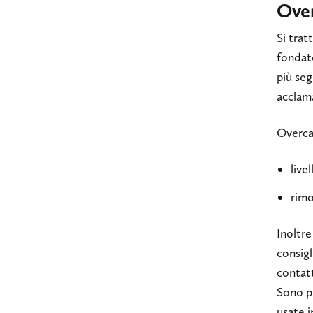
Ove
Si trat
fondat
più seg
acclama
Overca
live
rimo
Inoltre
consigl
contat
Sono pr
usate i