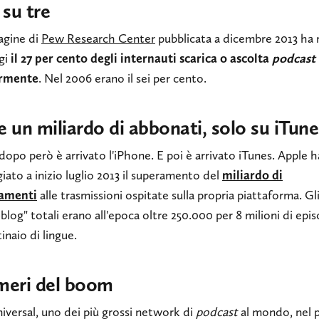
su tre
agine di
Pew Research Center
pubblicata a dicembre 2013 ha 
gi
il 27 per cento degli internauti scarica o ascolta
podcast
armente
. Nel 2006 erano il sei per cento.
e un miliardo di abbonati, solo su iTune
dopo però è arrivato l'iPhone. E poi è arrivato iTunes. Apple h
iato a inizio luglio 2013 il superamento del
miliardo di
amenti
alle trasmissioni ospitate sulla propria piattaforma. Gl
blog" totali erano all'epoca oltre 250.000 per 8 milioni di epis
inaio di lingue.
meri del boom
iversal, uno dei più grossi network di
podcast
al mondo, nel 