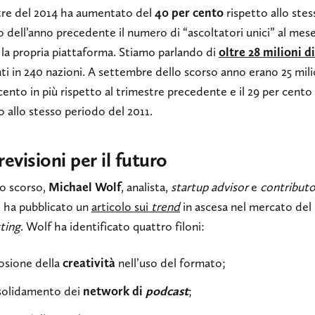
tre del 2014 ha aumentato del
40 per cento
rispetto allo stes
 dell’anno precedente il numero di “ascoltatori unici” al mes
 la propria piattaforma. Stiamo parlando di
oltre 28 milioni d
ti in 240 nazioni. A settembre dello scorso anno erano 25 milio
cento in più rispetto al trimestre precedente e il 29 per cento 
o allo stesso periodo del 2011.
revisioni per il futuro
o scorso,
Michael Wolf
, analista,
startup advisor
e
contributo
, ha pubblicato un
articolo sui
trend
in ascesa nel mercato del
ting
. Wolf ha identificato quattro filoni:
osione della
creatività
nell’uso del formato;
solidamento dei
network di
podcast
;