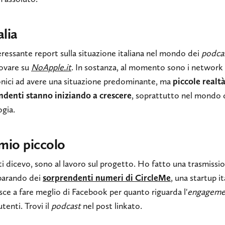
alia
ressante report sulla situazione italiana nel mondo dei
podca
rovare su
NoApple.it
. In sostanza, al momento sono i network
onici ad avere una situazione predominante, ma
piccole realt
ndenti stanno iniziando a crescere
, soprattutto nel mondo 
ogia.
mio piccolo
 dicevo, sono al lavoro sul progetto. Ho fatto una trasmissi
 parando dei
sorprendenti numeri di CircleMe
, una startup it
sce a fare meglio di Facebook per quanto riguarda l'
engageme
utenti. Trovi il
podcast
nel post linkato.