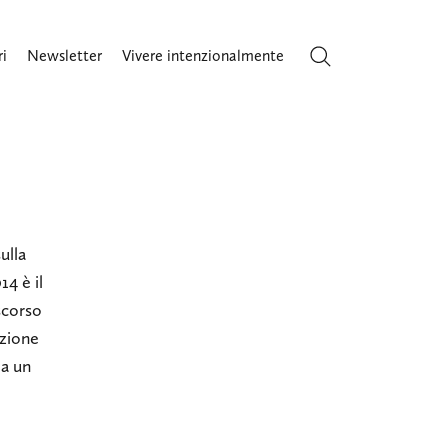
ri
Newsletter
Vivere intenzionalmente
Cerca
ulla
4 è il
scorso
azione
ia un