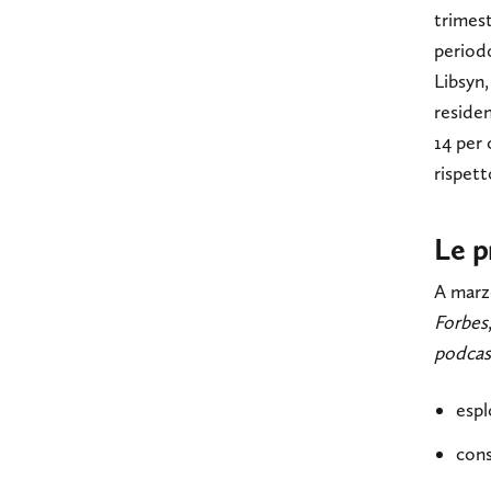
trimes
periodo
Libsyn,
residen
14 per 
rispett
Le p
A marz
Forbes
podcas
espl
con