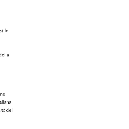
st
lo
à
della
one
aliana
nt
dei