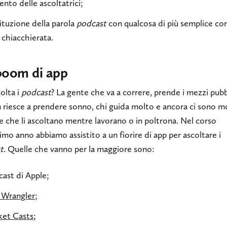
nto delle ascoltatrici;
ituzione della parola
podcast
con qualcosa di più semplice c
, chiacchierata.
boom di app
olta i
podcast
? La gente che va a correre, prende i mezzi pubbl
 riesce a prendere sonno, chi guida molto e ancora ci sono m
 che li ascoltano mentre lavorano o in poltrona. Nel corso
timo anno abbiamo assistito a un fiorire di app per ascoltare i
t
. Quelle che vanno per la maggiore sono:
ast di Apple;
 Wrangler
;
ket Casts
;