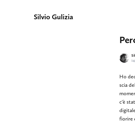
Silvio Gulizia
Per
Si
1
Ho deci
scia de
momento
c'è sta
digital
fiorire