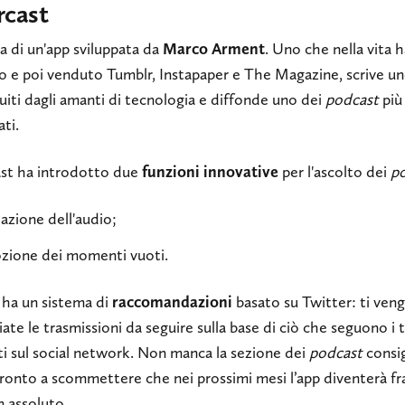
rcast
ta di un'app sviluppata da
Marco Arment
. Uno che nella vita h
o e poi venduto Tumblr, Instapaper e The Magazine, scrive un
uiti dagli amanti di tecnologia e diffonde uno dei
podcast
più
ti.
st ha introdotto due
funzioni innovative
per l'ascolto dei
p
llazione dell'audio;
zione dei momenti vuoti.
 ha un sistema di
raccomandazioni
basato su Twitter: ti ven
iate le trasmissioni da seguire sulla base di ciò che seguono i 
ti sul social network. Non manca la sezione dei
podcast
consig
onto a scommettere che nei prossimi mesi l’app diventerà fra
n assoluto.