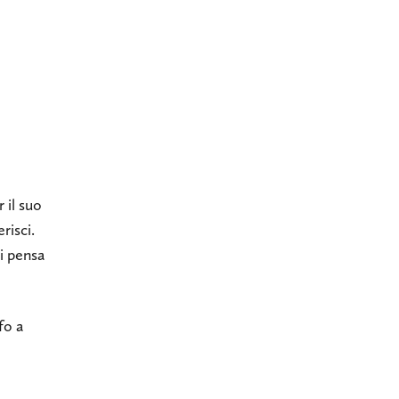
r il suo
risci.
ci pensa
fo a