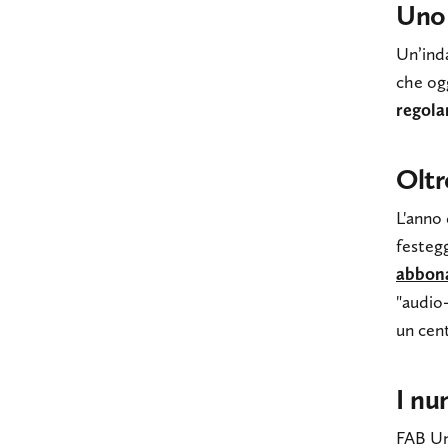
Uno 
Un’ind
che og
regol
Oltr
L'anno 
festegg
abbon
"audio-
un cent
I nu
FAB Un