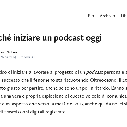
Bio
Archivio
Lib
ché iniziare un podcast oggi
lvio Gulizia
4 AGO 2014
—
2 MINUTI
so di iniziare a lavorare al progetto di un
podcast
personale s
l successo che il fenomeno sta riscuotendo Oltreoceano. Il 201
 giusto per partire, anche se sono un po' in ritardo. L'anno 
ta una vera e propria esplosione di questo veicolo di comunic
e e mi aspetto che verso la metà del 2015 anche qui da noi ci s
 di trasmissioni digitali registrate.