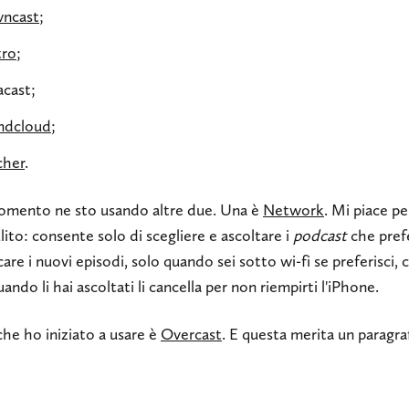
ncast
;
tro
;
acast;
ndcloud
;
cher
.
momento ne sto usando altre due. Una è
Network
. Mi piace pe
ulito: consente solo di scegliere e ascoltare i
podcast
che prefe
care i nuovi episodi, solo quando sei sotto wi-fi se preferisci, 
quando li hai ascoltati li cancella per non riempirti l'iPhone.
 che ho iniziato a usare è
Overcast
. E questa merita un paragra