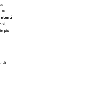
so
e su
i utenti
ni, il
in più
r
di