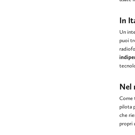
In It
Un inte
puoi t
radiof
indipe
tecnol
Nel 
Come ti
pilota
che rie
propri 