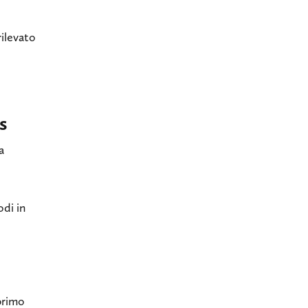
rilevato
s
a
i
odi in
primo