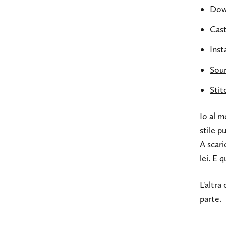
Dow
Cas
Inst
Sou
Stit
Io al 
stile p
A scari
lei. E 
L'altra
parte.