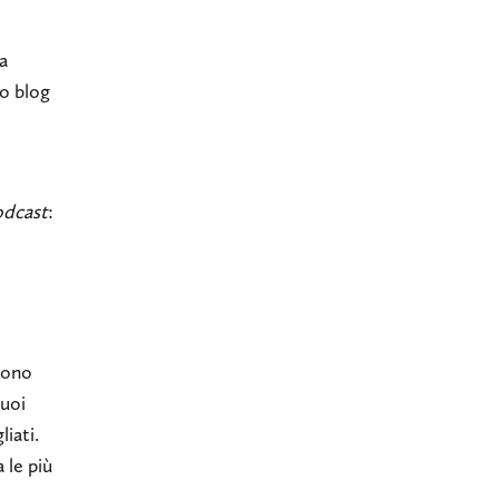
a
o blog
odcast
:
gono
tuoi
liati.
 le più