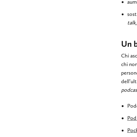
aume
sost
talk
Un 
Chi asc
chi non
persone
dell’ul
podcas
Podc
Pod
Poc