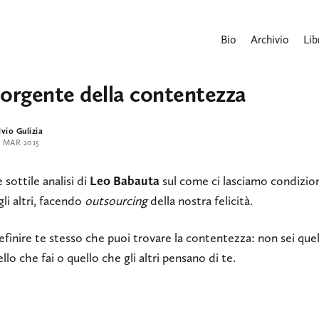
Bio
Archivio
Lib
sorgente della contentezza
lvio Gulizia
0 MAR 2015
 sottile analisi di
Leo Babauta
sul come ci lasciamo condizion
gli altri, facendo
outsourcing
della nostra felicità.
efinire te stesso che puoi trovare la contentezza: non sei que
ello che fai o quello che gli altri pensano di te.