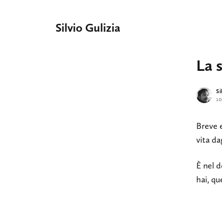
Silvio Gulizia
La 
Si
1
Breve e
vita da
È nel d
hai, qu