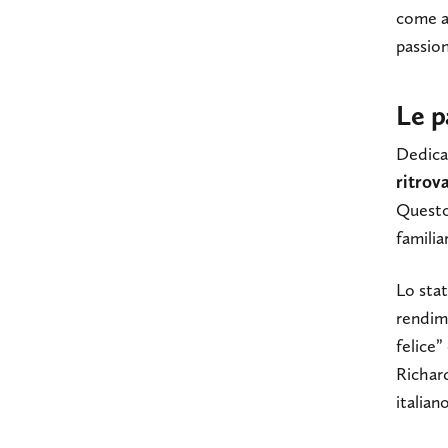
come a
passio
Le p
Dedica
ritrova
Questo 
familia
Lo stat
rendime
felice”
Richar
italian