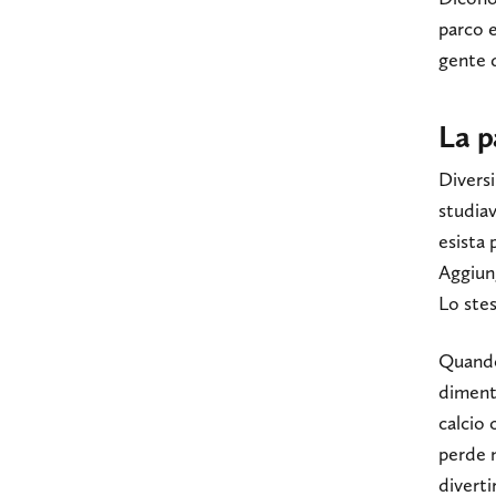
parco 
gente d
La p
Diversi
studia
esista 
Aggiun
Lo stes
Quando 
dimenti
calcio
perde n
diverti