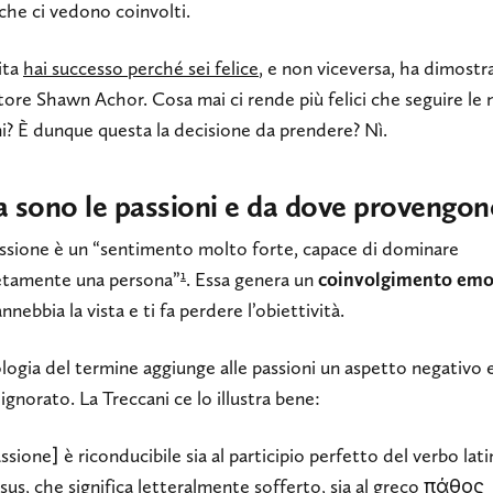
che ci vedono coinvolti.
ita
hai successo perché sei felice
, e non viceversa, ha dimostra
tore Shawn Achor. Cosa mai ci rende più felici che seguire le 
i? È dunque questa la decisione da prendere? Nì.
 sono le passioni e da dove provengon
ssione è un “sentimento molto forte, capace di dominare
1
tamente una persona”
. Essa genera un
coinvolgimento emo
annebbia la vista e ti fa perdere l’obiettività.
logia del termine aggiunge alle passioni un aspetto negativo 
ignorato. La Treccani ce lo illustra bene:
ssione] è riconducibile sia al participio perfetto del verbo lati
sus, che significa letteralmente sofferto, sia al greco πάθος