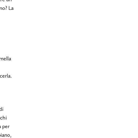
no? La
mella
cerla.
di
chi
a per
piano,