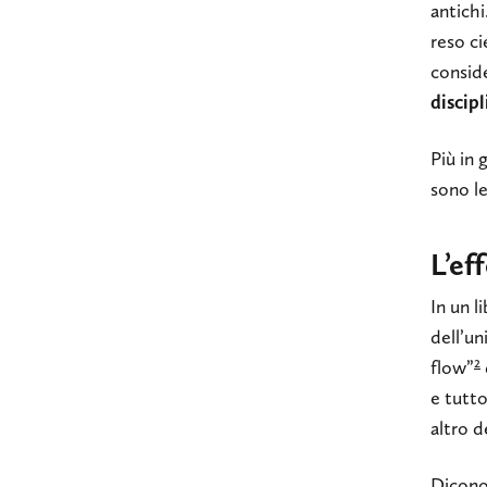
antichi
reso ci
conside
discip
Più in 
sono le
L’ef
In un l
dell’un
2
flow”
e tutto
altro d
Dicono 