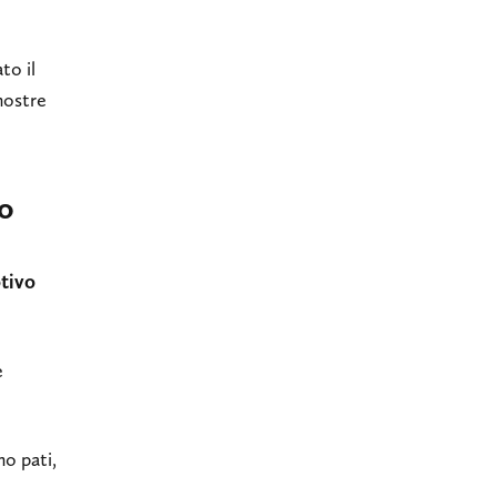
to il
nostre
o
tivo
e
no pati,