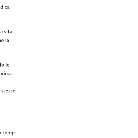
ndica
a vita
o la
do le
 prima
o stesso
ai tempi