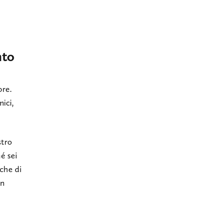
nto
ore.
ici,
stro
é sei
rche di
in