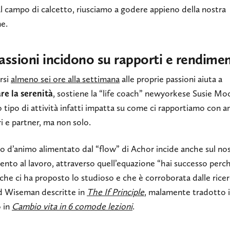
l campo di calcetto, riusciamo a godere appieno della nostra
ne.
assioni incidono su rapporti e rendime
rsi
almeno sei ore alla settimana
alle proprie passioni aiuta a
re la serenità
, sostiene la “life coach” newyorkese Susie Mo
tipo di attività infatti impatta su come ci rapportiamo con am
ri e partner, ma non solo.
o d’animo alimentato dal “flow” di Achor incide anche sul no
nto al lavoro, attraverso quell’equazione “hai successo perch
 che ci ha proposto lo studioso e che è corroborata dalle rice
d Wiseman descritte in
The If Principle
, malamente tradotto 
o in
Cambio vita in 6 comode lezioni
.