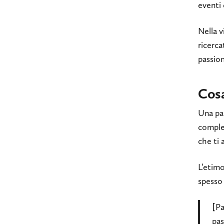
eventi 
Nella v
ricerca
passion
Cosa
Una pa
comple
che ti 
L’etimo
spesso 
[Pa
pas