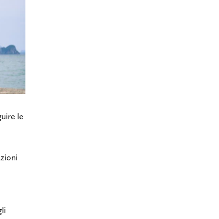
guire le
zioni
li