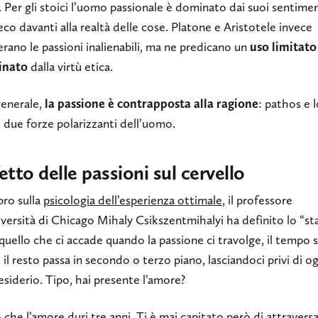
. Per gli stoici l’uomo passionale è dominato dai suoi sentimen
eco davanti alla realtà delle cose. Platone e Aristotele invece
rano le passioni inalienabili, ma ne predicano un
uso limitato
linato
dalla virtù etica.
generale,
la passione è contrapposta alla ragione
: pathos e 
 due forze polarizzanti dell’uomo.
fetto delle passioni sul cervello
ibro sulla
psicologia dell’esperienza ottimale
, il professore
iversità di Chicago Mihaly Csikszentmihalyi ha definito lo “st
quello che ci accade quando la passione ci travolge, il tempo 
 il resto passa in secondo o terzo piano, lasciandoci privi di o
esiderio. Tipo, hai presente l’amore?
che l’amore duri tre anni. Ti è mai capitato però di attravers