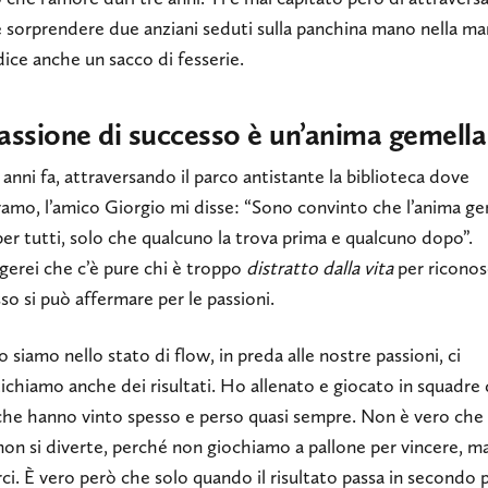
e sorprendere due anziani seduti sulla panchina mano nella ma
ice anche un sacco di fesserie.
assione di successo è un’anima gemella
 anni fa, attraversando il parco antistante la biblioteca dove
vamo, l’amico Giorgio mi disse: “Sono convinto che l’anima ge
per tutti, solo che qualcuno la trova prima e qualcuno dopo”.
gerei che c’è pure chi è troppo
distratto dalla vita
per riconos
so si può affermare per le passioni.
siamo nello stato di flow, in preda alle nostre passioni, ci
chiamo anche dei risultati. Ho allenato e giocato in squadre 
 che hanno vinto spesso e perso quasi sempre. Non è vero che 
on si diverte, perché non giochiamo a pallone per vincere, m
rci. È vero però che solo quando il risultato passa in secondo 