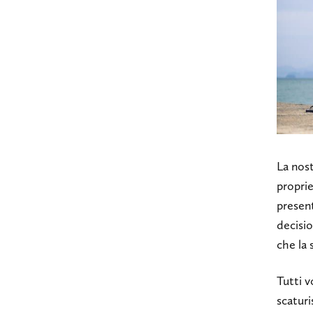
La nost
proprie
presen
decisio
che la 
Tutti v
scaturi