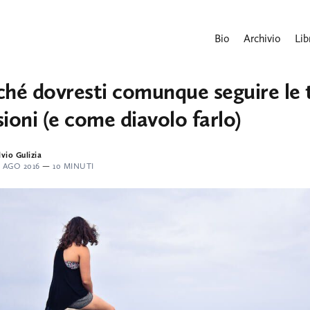
Bio
Archivio
Lib
ché dovresti comunque seguire le 
ioni (e come diavolo farlo)
lvio Gulizia
4 AGO 2016
—
10 MINUTI