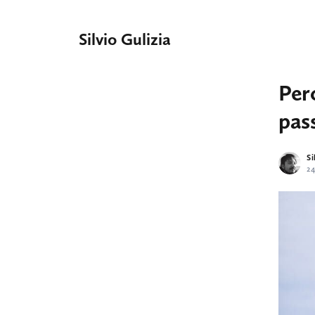
Silvio Gulizia
Per
pass
Si
2