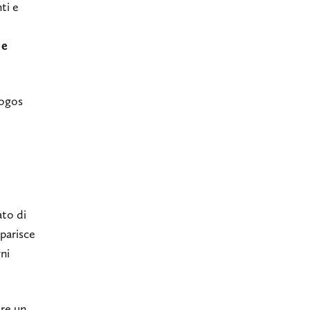
ti e
 e
logos
ato di
sparisce
gni
are un