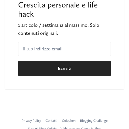
Crescita personale e life
hack
1 articolo / settimana al massimo. Solo
contenuti originali.
Il tuo indirizzo email
Iscriviti
Privacy Policy
Contatti
Colophon
Blogging Challenge
© 2026 Silvio Gulizia - Pubblicato con
Ghost
&
Ubud