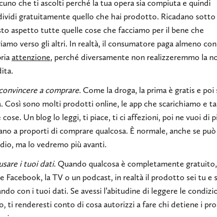
cuno che ti ascolti perché la tua opera sia compiuta e quindi
ividi gratuitamente quello che hai prodotto. Ricadano sotto
to aspetto tutte quelle cose che facciamo per il bene che
iamo verso gli altri. In realtà, il consumatore paga almeno con
ria
attenzione
, perché diversamente non realizzeremmo la n
ita.
convincere a comprare
. Come la droga, la prima è gratis e poi 
. Così sono molti prodotti online, le app che scarichiamo e t
e cose. Un blog lo leggi, ti piace, ti ci affezioni, poi ne vuoi di p
iano a proporti di comprare qualcosa. È normale, anche se può
idio, ma lo vedremo più avanti.
usare i tuoi dati
. Quando qualcosa è completamente gratuito,
 Facebook, la TV o un podcast, in realtà il prodotto sei tu e s
ndo con i tuoi dati. Se avessi l’abitudine di leggere le condizi
o, ti renderesti conto di cosa autorizzi a fare chi detiene i pr