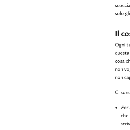
scoccia
solo gl
Il co
Ogni ta
questa
cosa ch
non vo
non cap
Ci sono
Per 
che 
scri