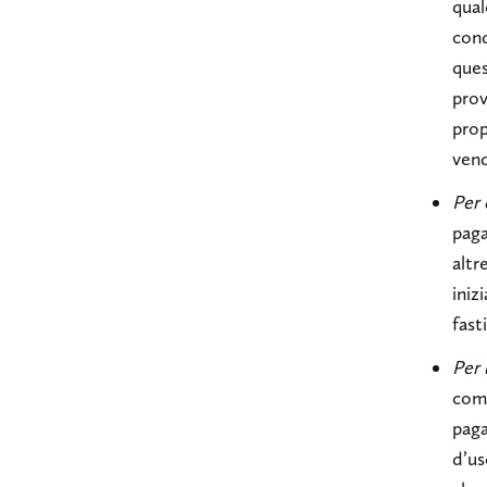
qual
cond
ques
prov
prop
vend
Per 
paga
altr
iniz
fast
Per 
come
paga
d’us