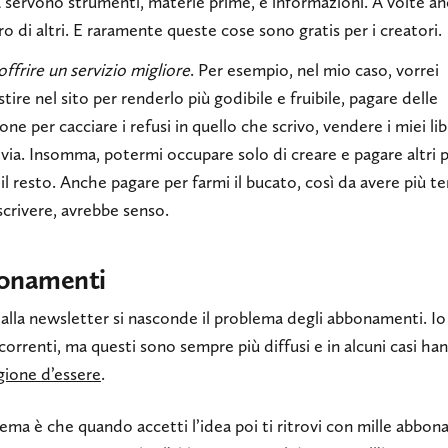
 servono strumenti, materie prime, e informazioni. A volte an
ro di altri. E raramente queste cose sono gratis per i creatori.
offrire un servizio migliore
. Per esempio, nel mio caso, vorrei
stire nel sito per renderlo più godibile e fruibile, pagare delle
one per cacciare i refusi in quello che scrivo, vendere i miei lib
 via. Insomma, potermi occupare solo di creare e pagare altri 
 il resto. Anche pagare per farmi il bucato, così da avere più 
scrivere, avrebbe senso.
onamenti
alla newsletter si nasconde il problema degli abbonamenti. Io
icorrenti, ma questi sono sempre più diffusi e in alcuni casi ha
gione d’essere
.
lema è che quando accetti l’idea poi ti ritrovi con mille abbon