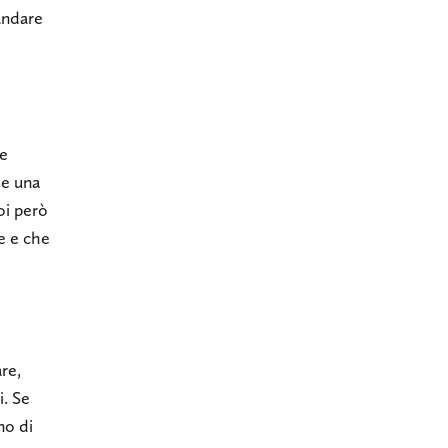
andare
re
te una
oi però
e e che
are,
i. Se
gno di