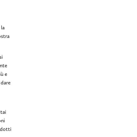
 la
ostra
si
ante
iù e
 dare
tai
oni
odotti