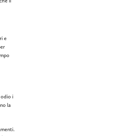
che il
ri e
per
tempo
 odio i
nno la
amenti.