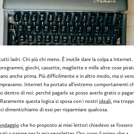
utti ladri. Chi più chi meno. È inutile dare la colpa a Internet. 
rogrammi, giochi, cassette, magliette e mille altre cose pirat
ano anche prima. Più difficilmente e in altro modo, ma si ve
ompravamo. Internet ha portato all’estremo comportamenti c
 dentro di noi: perché pagarlo se posso averlo gratis o pagar
Raramente questa logica si sposa con i nostri
ideali
, ma tropp
ci dimentichiamo di essi per risparmiare qualcosa.
ondaggio
che ho proposto ai miei lettori chiedevo se fossero
sati a pagare per la mia newsletter. Ora, sono il primo che a