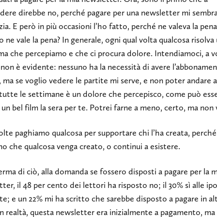
ndere direbbe no, perché pagare per una newsletter mi sembr
zia. E però in più occasioni l’ho fatto, perché ne valeva la pena
ne vale la pena? In generale, ogni qual volta qualcosa risolva
a che percepiamo e che ci procura dolore. Intendiamoci, a vo
non è evidente: nessuno ha la necessità di avere l’abbonamen
 ma se voglio vedere le partite mi serve, e non poter andare a
 tutte le settimane è un dolore che percepisco, come può ess
un bel film la sera per te. Potrei farne a meno, certo, ma non 
olte paghiamo qualcosa per supportare chi l’ha creata, perché
o che qualcosa venga creato, o continui a esistere.
rma di ciò, alla domanda se fossero disposti a pagare per la m
ter, il 48 per cento dei lettori ha risposto no; il 30% sì alle ip
e; e un 22% mi ha scritto che sarebbe disposto a pagare in alt
n realtà, questa newsletter era inizialmente a pagamento, ma