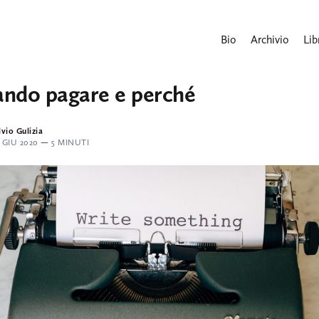
Bio
Archivio
Lib
ndo pagare e perché
lvio Gulizia
 GIU 2020
—
5 MINUTI