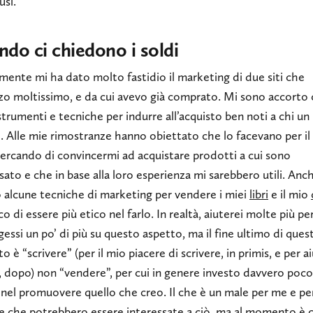
usi.
do ci chiedono i soldi
ente mi ha dato molto fastidio il marketing di due siti che
zo moltissimo, e da cui avevo già comprato. Mi sono accorto
trumenti e tecniche per indurre all’acquisto ben noti a chi un
. Alle mie rimostranze hanno obiettato che lo facevano per il
ercando di convincermi ad acquistare prodotti a cui sono
sato e che in base alla loro esperienza mi sarebbero utili. Anc
o alcune tecniche di marketing per vendere i miei
libri
e il mio
o di essere più etico nel farlo. In realtà, aiuterei molte più p
gessi un po’ di più su questo aspetto, ma il fine ultimo di ques
o è “scrivere” (per il mio piacere di scrivere, in primis, e per a
ri, dopo) non “vendere”, per cui in genere investo davvero poco
nel promuovere quello che creo. Il che è un male per me e per
e che potrebbero essere interessate a ciò, ma al momento è c