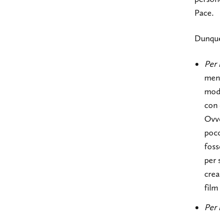
Pace.
Dunque,
Per 
meno
modo
con 
Ovve
poco
foss
per 
crea
film
Per 