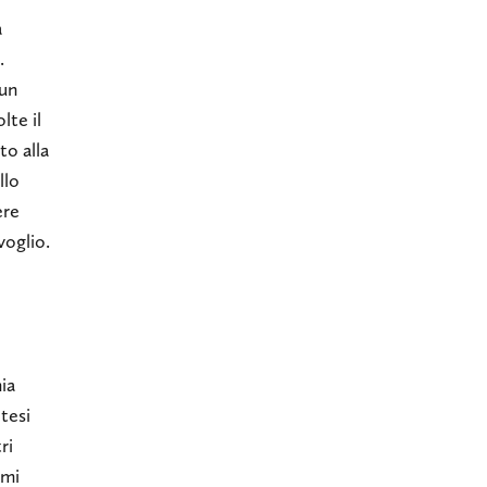
a
.
 un
lte il
to alla
llo
ere
voglio.
ia
otesi
ri
 mi