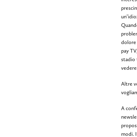
presci
un’idio
Quando 
problem
dolore 
pay TV,
stadio
vedere 
Altre v
vogliam
A confe
newslet
propost
modi. I