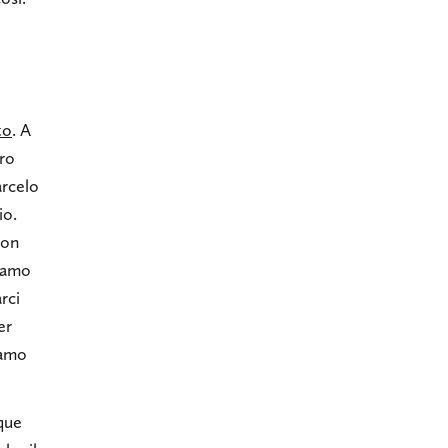
to
. A
tro
arcelo
io.
con
eiamo
rci
er
iamo
nque