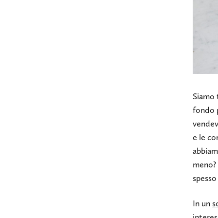
Siamo t
fondo p
vendev
e le c
abbiamo
meno? 
spesso 
In un
s
interes