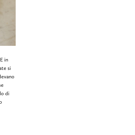
E in
ate si
ndevano
he
lo di
o