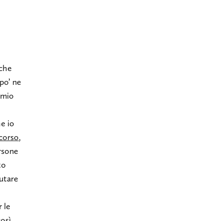
 che
 po’ ne
 mio
he io
corso
,
ersone
to
iutare
 le
osì.