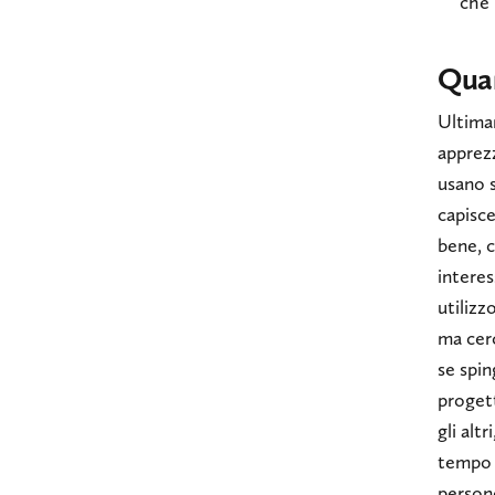
che 
Quan
Ultimam
apprez
usano s
capisce
bene, c
interes
utilizz
ma cerc
se spin
progett
gli alt
tempo 
person