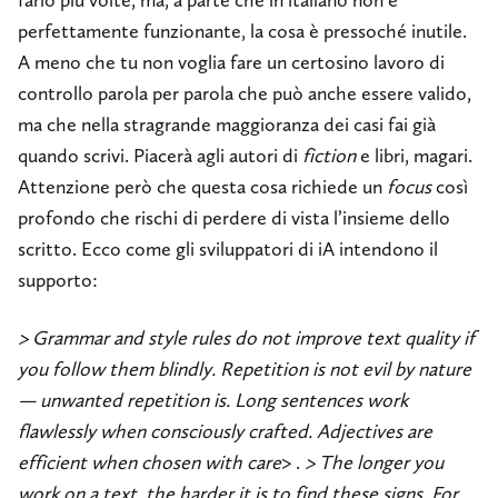
farlo più volte, ma, a parte che in italiano non è
perfettamente funzionante, la cosa è pressoché inutile.
A meno che tu non voglia fare un certosino lavoro di
controllo parola per parola che può anche essere valido,
ma che nella stragrande maggioranza dei casi fai già
quando scrivi. Piacerà agli autori di
fiction
e libri, magari.
Attenzione però che questa cosa richiede un
focus
così
profondo che rischi di perdere di vista l’insieme dello
scritto. Ecco come gli sviluppatori di iA intendono il
supporto:
> Grammar and style rules do not improve text quality if
you follow them blindly. Repetition is not evil by nature
— unwanted repetition is. Long sentences work
flawlessly when consciously crafted. Adjectives are
efficient when chosen with care
> .
> The longer you
work on a text, the harder it is to find these signs. For