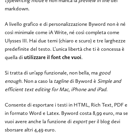
typewriting mode
e non manca la
preview in line
del
markdown.
A livello grafico e di personalizzazione Byword non è né
così minimale come iA Write, né così completa come
Ulysses III. Hai due temi (chiaro e scuro) e tre larghezze
predefinite del testo. L’unica libertà che ti è concessa è
quella di
utilizzare il font che vuoi
.
Si tratta di un’app funzionale, non bella, ma
good
enough
. Non a caso la
tagline
di Byword è
Simple and
efficient text editing for Mac, iPhone and iPad
.
Consente di esportare i testi in HTML, Rich Text, PDF e
in formato Word e Latex. Byword costa 8,99 euro, ma se
vuoi avere anche la funzione di
export
per il blog devi
sborsare altri 4,49 euro.