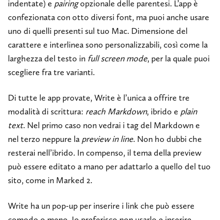
indentate) e
pairing
opzionale delle parentesi. L’app è
confezionata con otto diversi font, ma puoi anche usare
uno di quelli presenti sul tuo Mac. Dimensione del
carattere e interlinea sono personalizzabili, così come la
larghezza del testo in
full screen mode
, per la quale puoi
scegliere fra tre varianti.
Di tutte le app provate, Write è l’unica a offrire tre
modalità di scrittura:
reach Markdown
, ibrido e
plain
text
. Nel primo caso non vedrai i tag del Markdown e
nel terzo neppure la
preview in line
. Non ho dubbi che
resterai nell’ibrido. In compenso, il tema della preview
può essere editato a mano per adattarlo a quello del tuo
sito, come in Marked 2.
Write ha un pop-up per inserire i link che può essere
comodo o meno. Io preferisco non usarlo e inserire