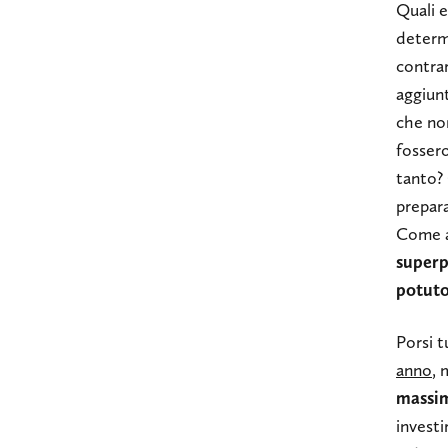
Quali 
determ
contra
aggiun
che no
fossero
tanto? 
prepar
Come a
superp
potuto
Porsi 
anno
, 
massim
investi