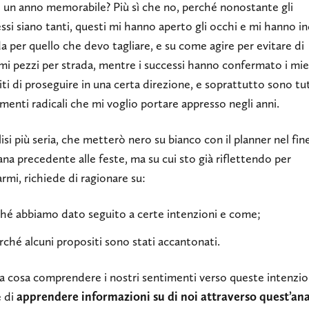
o un anno memorabile? Più sì che no, perché nonostante gli
ssi siano tanti, questi mi hanno aperto gli occhi e mi hanno i
da per quello che devo tagliare, e su come agire per evitare di
i pezzi per strada, mentre i successi hanno confermato i mie
ti di proseguire in una certa direzione, e soprattutto sono tut
enti radicali che mi voglio portare appresso negli anni.
isi più seria, che metterò nero su bianco con il planner nel fin
na precedente alle feste, ma su cui sto già riflettendo per
rmi, richiede di ragionare su:
hé abbiamo dato seguito a certe intenzioni e come;
rché alcuni propositi sono stati accantonati.
a cosa comprendere i nostri sentimenti verso queste intenzio
e di
apprendere informazioni su di noi attraverso quest’ana