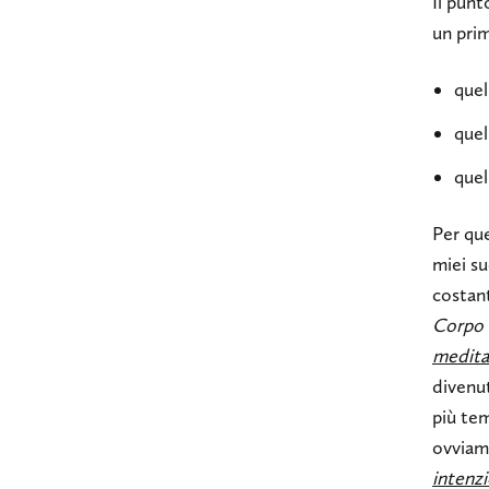
Il punt
un prim
quel
quel
quel
Per qu
miei su
costan
Corpo 
meditaz
divenut
più te
ovviame
intenzi