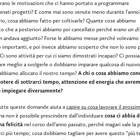
erano le motivazioni che ci hanno portato a programmare
inati progetti? E come mai sono venute meno durante l’anno?
rio, cosa abbiamo fatto per coltivarle? Quante cose abbiamo
to che a posteriori abbiamo poi cancellato perché erano un
di
n andava aggiunto? Forse le abbiamo messe perché volevamo
 importanti, e poi invece abbiamo scoperto che non lo sono p
Ci sono attività per cui ci siamo dimostrati incapaci? Ci poss
are meglio a svolgerle o dobbiamo imparare qualcosa di nuovo
bbiamo allocato il nostro tempo?
A chi o cosa abbiamo conc
otere di sottrarci tempo, attenzione ed energia che avr
 impiegare diversamente?
tutte queste domande aiuta a
capire su cosa lavorare il prossi
ma non è possibile prescindere dall’individuare
cosa ci abbia d
a felicità
nel corso dell’anno passato, perché magari vale la 
rci più tempo; cosa dobbiamo tagliare per avere questo “più 