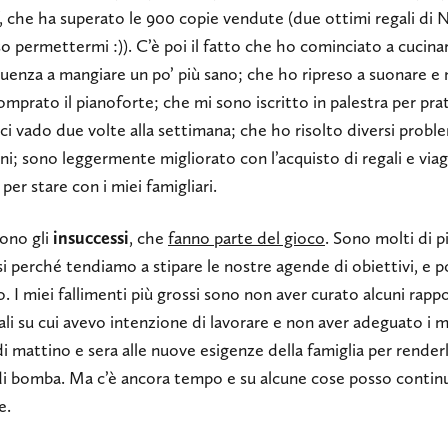
, che ha superato le 900 copie vendute (due ottimi regali di 
o permettermi :)). C’è poi il fatto che ho cominciato a cucinar
uenza a mangiare un po’ più sano; che ho ripreso a suonare e 
mprato il pianoforte; che mi sono iscritto in palestra per pra
ci vado due volte alla settimana; che ho risolto diversi probl
ni; sono leggermente migliorato con l’acquisto di regali e viag
per stare con i miei famigliari.
sono gli
insuccessi
, che
fanno parte del gioco
. Sono molti di p
i perché tendiamo a stipare le nostre agende di obiettivi, e p
o. I miei fallimenti più grossi sono non aver curato alcuni rappo
li su cui avevo intenzione di lavorare e non aver adeguato i m
 di mattino e sera alle nuove esigenze della famiglia per renderl
di bomba. Ma c’è ancora tempo e su alcune cose posso contin
e.