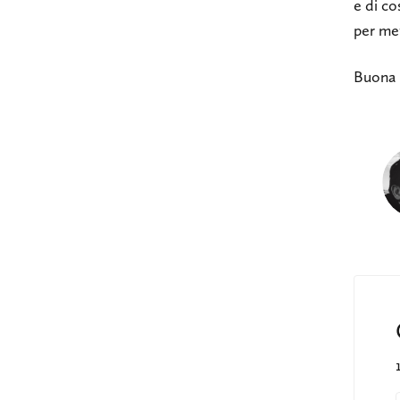
e di c
per me
Buona r