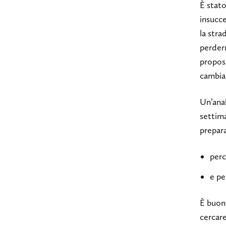
È stat
insucce
la stra
perderm
proposi
cambiam
Un’anal
settima
prepara
perc
e pe
È buon
cercar