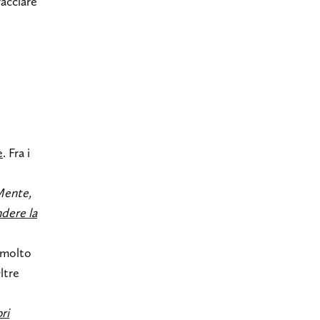
racciare
e
. Fra i
ente,
dere la
 molto
ltre
ri