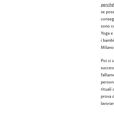
perché
se poss
conseg
sono co
Yoga e 
i bambi
Milano 
Poi ci 
success
falliam
persona
rituali
prova 
lavorar