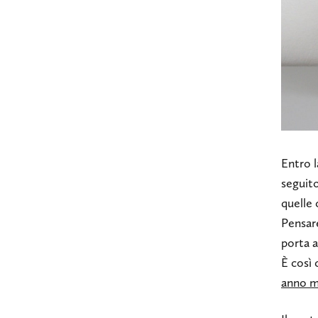
Entro l
seguito
quelle 
Pensare
porta a
È così 
anno m