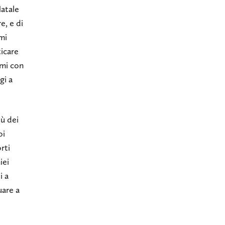
Natale
e, e di
mi
ticare
emi con
gi a
iù dei
oi
rti
iei
i a
uare a