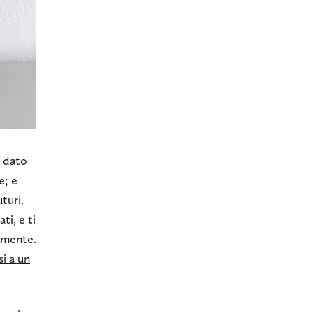
o dato
e; e
turi.
ti, e ti
n mente.
si a un