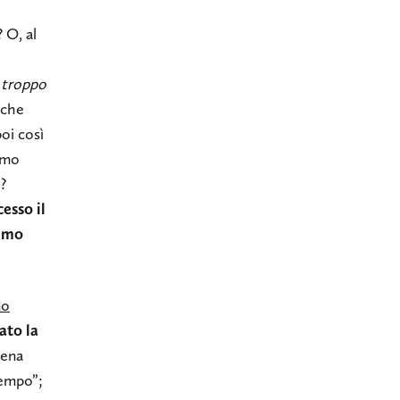
 O, al
 troppo
 che
oi così
iamo
?
esso il
emmo
mo
ato la
pena
tempo”;