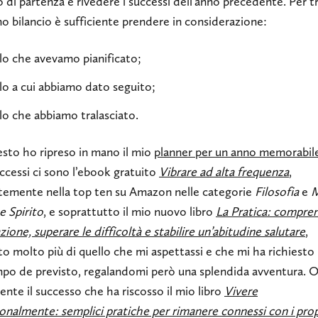
o di partenza è rivedere i successi dell’anno precedente. Per t
o bilancio è sufficiente prendere in considerazione:
lo che avevamo pianificato;
lo a cui abbiamo dato seguito;
lo che abbiamo tralasciato.
esto ho ripreso in mano il mio
planner per un anno memorabil
ccessi ci sono l’ebook gratuito
Vibrare ad alta frequenza
,
temente nella top ten su Amazon nelle categorie
Filosofia
e
M
e Spirito
, e soprattutto il mio nuovo libro
La Pratica: compren
ione, superare le difficoltà e stabilire un’abitudine salutare
,
o molto più di quello che mi aspettassi e che mi ha richiesto
mpo de previsto, regalandomi però una splendida avventura. O
nte il successo che ha riscosso il mio libro
Vivere
onalmente: semplici pratiche per rimanere connessi con i prop